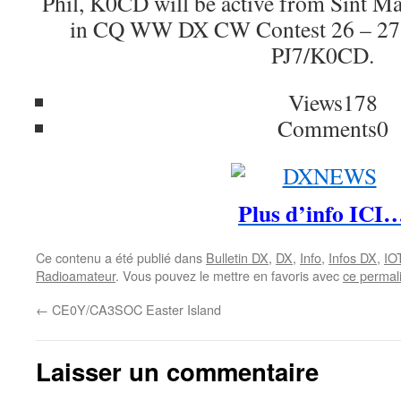
Phil, K0CD will be active from Sint 
in CQ WW DX CW Contest 26 – 27
PJ7/K0CD.
Views
178
Comments
0
Plus d’info ICI
Ce contenu a été publié dans
Bulletin DX
,
DX
,
Info
,
Infos DX
,
IO
Radioamateur
. Vous pouvez le mettre en favoris avec
ce permal
←
CE0Y/CA3SOC Easter Island
Laisser un commentaire