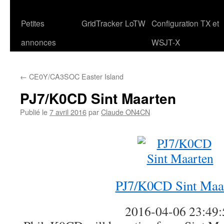
Petites
GridTracker
LoTW
Configuration TX et
annonces
WSJT-X
←
CE0Y/CA3SOC Easter Island
PJ7/K0CD Sint Maarten
Publié le
7 avril 2016
par
Claude ON4CN
PJ7/K0CD Sint Maa
2016-04-06 23:49: