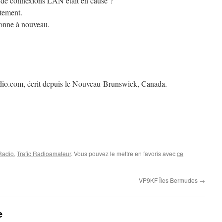
re de connexions LAN était en cause ?
tement.
ionne à nouveau.
dio.com, écrit depuis le Nouveau-Brunswick, Canada.
 Radio
,
Trafic Radioamateur
. Vous pouvez le mettre en favoris avec
ce
VP9KF Îles Bermudes
→
e