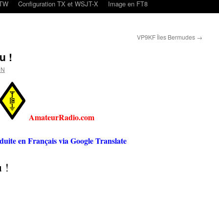
oTW
Configuration TX et WSJT-X
Image en FT8
VP9KF Îles Bermudes
→
u !
CN
AmateurRadio.com
aduite en Français via Google Translate
 !