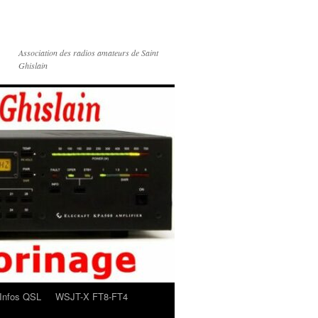
Association des radios amateurs de Saint
Ghislain
Infos QSL
WSJT-X FT8-FT4