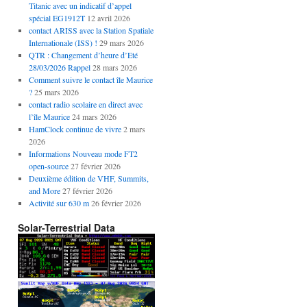
Titanic avec un indicatif d’appel
spécial EG1912T
12 avril 2026
contact ARISS avec la Station Spatiale
Internationale (ISS) !
29 mars 2026
QTR : Changement d’heure d’Eté
28/03/2026 Rappel
28 mars 2026
Comment suivre le contact île Maurice
?
25 mars 2026
contact radio scolaire en direct avec
l’île Maurice
24 mars 2026
HamClock continue de vivre
2 mars
2026
Informations Nouveau mode FT2
open-source
27 février 2026
Deuxième édition de VHF, Summits,
and More
27 février 2026
Activité sur 630 m
26 février 2026
Solar-Terrestrial Data