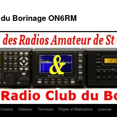
b du Borinage ON6RM
Contests
Châteaux
Technique
Projets et Réalisations
Licences