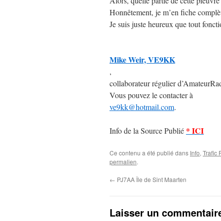
Alors, quelle partie de cette pieuv
Honnêtement, je m’en fiche complè
Je suis juste heureux que tout fonct
Mike Weir, VE9KK
,
collaborateur régulier d’AmateurRa
Vous pouvez le contacter à
ve9kk@hotmail.com
.
* ICI
Info de la Source Publié
Ce contenu a été publié dans
Info
,
Trafic
permalien
.
←
PJ7AA Île de Sint Maarten
Laisser un commentair