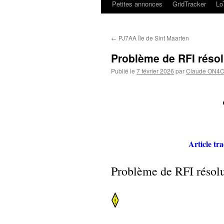
Petites annonces
GridTracker
L
←
PJ7AA Île de Sint Maarten
Problème de RFI résol
Publié le
7 février 2026
par
Claude ON4
Article tr
Problème de RFI résolu