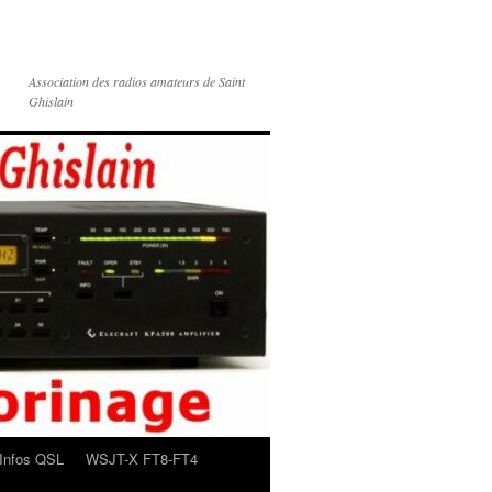
Association des radios amateurs de Saint
Ghislain
Infos QSL
WSJT-X FT8-FT4