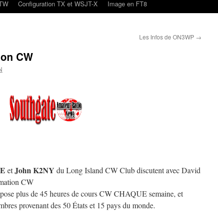
oTW
Configuration TX et WSJT-X
Image en FT8
Les Infos de ON3WP
→
ion CW
N
ZE
John K2NY
et
du Long Island CW Club discutent avec David
rmation CW
opose plus de 45 heures de cours CW CHAQUE semaine, et
bres provenant des 50 États et 15 pays du monde.