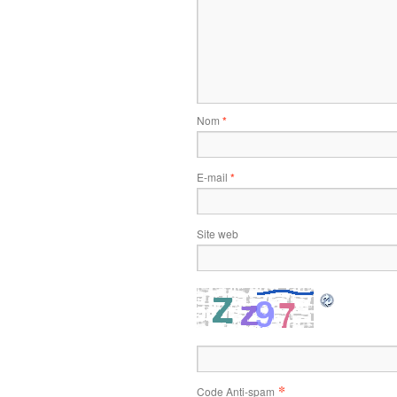
Nom
*
E-mail
*
Site web
*
Code Anti-spam