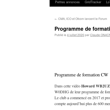
Petites annonces
GridTracker
L
←
CMA, ICO et Ofcom lancent le Forum
Programme de format
Publié le
4 juillet 2020
par
Claude ON4C
Programme de formation CW
Howard WB2U
Dans cette vidéo
W0DHG de leur programme de fo
Le club a commencé en 2017 et pr
compte aujourd’hui plus de 600 mem