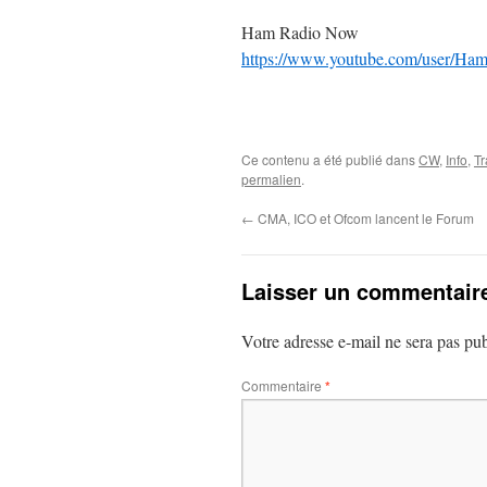
Ham Radio Now
https://www.youtube.com/user/Ha
Ce contenu a été publié dans
CW
,
Info
,
Tr
permalien
.
←
CMA, ICO et Ofcom lancent le Forum
Laisser un commentair
Votre adresse e-mail ne sera pas pub
Commentaire
*