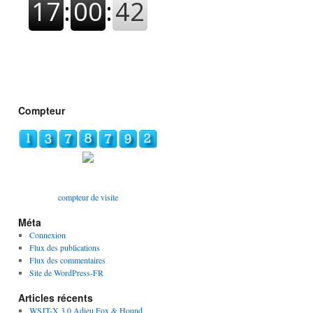
Compteur
compteur de visite
Méta
Connexion
Flux des publications
Flux des commentaires
Site de WordPress-FR
Articles récents
WSJT-X 3.0 Adieu Fox & Hound,