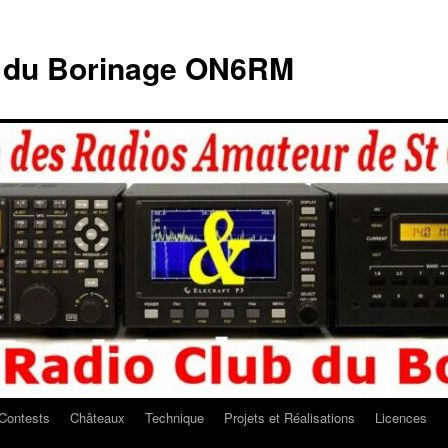
b du Borinage ON6RM
Contests
Châteaux
Technique
Projets et Réalisations
Licences