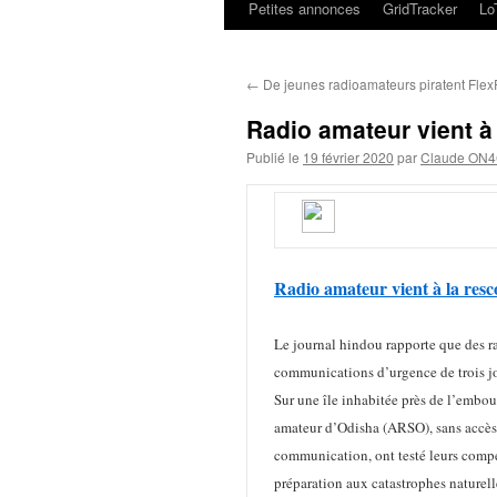
Petites annonces
GridTracker
L
←
De jeunes radioamateurs piratent Fle
Radio amateur vient à
Publié le
19 février 2020
par
Claude ON
Radio amateur vient à la resco
Le journal hindou rapporte que des r
communications d’urgence de trois jo
Sur une île inhabitée près de l’embo
amateur d’Odisha (ARSO), sans accès à
communication, ont testé leurs compét
préparation aux catastrophes naturell