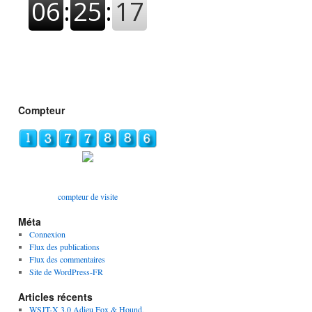
Compteur
compteur de visite
Méta
Connexion
Flux des publications
Flux des commentaires
Site de WordPress-FR
Articles récents
WSJT-X 3.0 Adieu Fox & Hound,