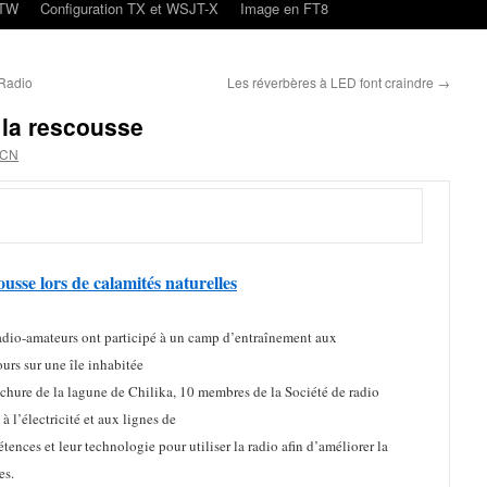
oTW
Configuration TX et WSJT-X
Image en FT8
xRadio
Les réverbères à LED font craindre
→
 la rescousse
4CN
usse lors de calamités naturelles
adio-amateurs ont participé à un camp d’entraînement aux
urs sur une île inhabitée
uchure de la lagune de Chilika, 10 membres de la Société de radio
 l’électricité et aux lignes de
ences et leur technologie pour utiliser la radio afin d’améliorer la
es.