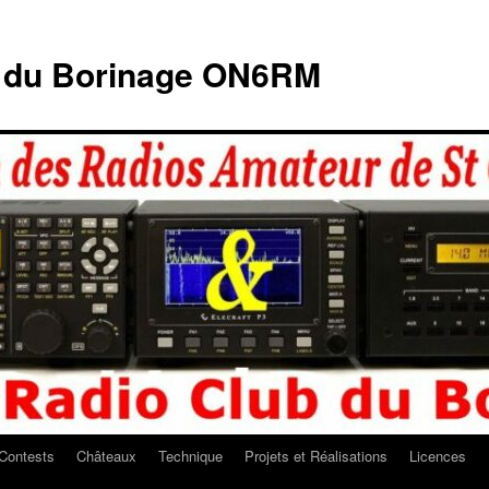
b du Borinage ON6RM
Contests
Châteaux
Technique
Projets et Réalisations
Licences