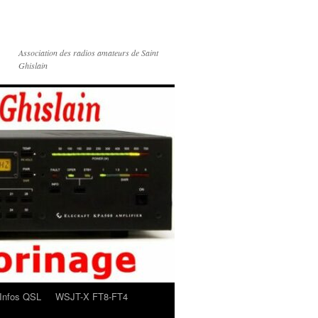
Association des radios amateurs de Saint
Ghislain
Infos QSL
WSJT-X FT8-FT4