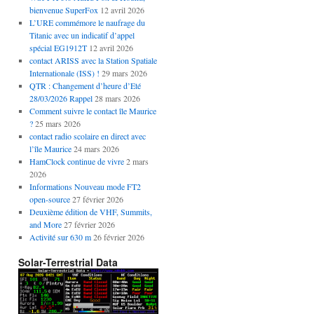
bienvenue SuperFox
12 avril 2026
L’URE commémore le naufrage du
Titanic avec un indicatif d’appel
spécial EG1912T
12 avril 2026
contact ARISS avec la Station Spatiale
Internationale (ISS) !
29 mars 2026
QTR : Changement d’heure d’Eté
28/03/2026 Rappel
28 mars 2026
Comment suivre le contact île Maurice
?
25 mars 2026
contact radio scolaire en direct avec
l’île Maurice
24 mars 2026
HamClock continue de vivre
2 mars
2026
Informations Nouveau mode FT2
open-source
27 février 2026
Deuxième édition de VHF, Summits,
and More
27 février 2026
Activité sur 630 m
26 février 2026
Solar-Terrestrial Data