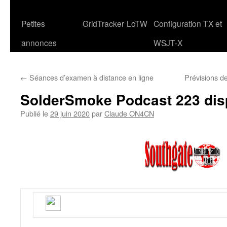
Petites
GridTracker
LoTW
Configuration TX et
annonces
WSJT-X
←
Séances d’examen à distance en ligne
Prévisions 
SolderSmoke Podcast 223 dis
Publié le
29 juin 2020
par
Claude ON4CN