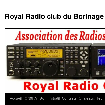
Aller
au
Royal Radio club du Borina
contenu
Accueil
ON6RM
Administratif
Contests
Châteaux
Tech