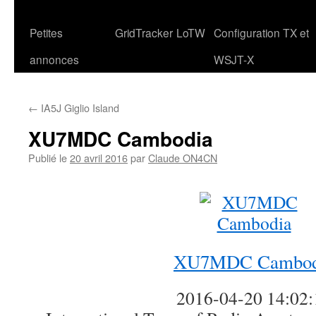
Petites
GridTracker
LoTW
Configuration TX et
annonces
WSJT-X
←
IA5J Giglio Island
XU7MDC Cambodia
Publié le
20 avril 2016
par
Claude ON4CN
XU7MDC Cambod
2016-04-20 14:02: