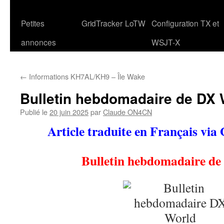
Petites
GridTracker
LoTW
Configuration TX et
annonces
WSJT-X
←
Informations KH7AL/KH9 – Île Wake
Bulletin hebdomadaire de DX 
Publié le
20 juin 2025
par
Claude ON4CN
Article traduite en Français via
Bulletin hebdomadaire d