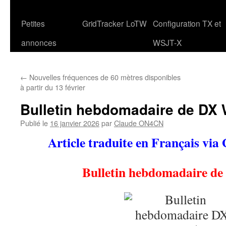
Petites
GridTracker
LoTW
Configuration TX et
annonces
WSJT-X
←
Nouvelles fréquences de 60 mètres disponibles
à partir du 13 février
Bulletin hebdomadaire de DX 
Publié le
16 janvier 2026
par
Claude ON4CN
Article traduite en Français via
Bulletin hebdomadaire d