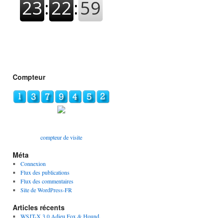
Compteur
compteur de visite
Méta
Connexion
Flux des publications
Flux des commentaires
Site de WordPress-FR
Articles récents
WSJT-X 3.0 Adieu Fox & Hound,