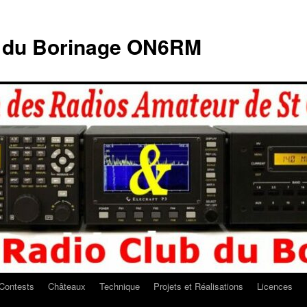
b du Borinage ON6RM
Contests
Châteaux
Technique
Projets et Réalisations
Licences