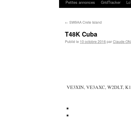
Petites annonces
GridTracker
L
←
SW9AA Crete Island
T48K Cuba
Publié le
10 octobre 2016
par
Claude O
VE3XIN, VE3AXC, W2DLT, K1EP,