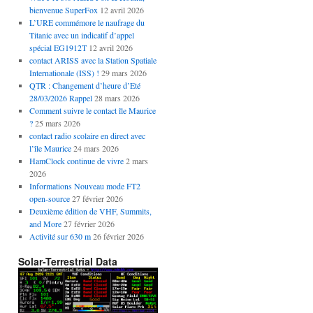
bienvenue SuperFox
12 avril 2026
L’URE commémore le naufrage du
Titanic avec un indicatif d’appel
spécial EG1912T
12 avril 2026
contact ARISS avec la Station Spatiale
Internationale (ISS) !
29 mars 2026
QTR : Changement d’heure d’Eté
28/03/2026 Rappel
28 mars 2026
Comment suivre le contact île Maurice
?
25 mars 2026
contact radio scolaire en direct avec
l’île Maurice
24 mars 2026
HamClock continue de vivre
2 mars
2026
Informations Nouveau mode FT2
open-source
27 février 2026
Deuxième édition de VHF, Summits,
and More
27 février 2026
Activité sur 630 m
26 février 2026
Solar-Terrestrial Data