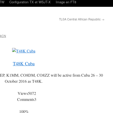
oTW
Configuration TX et WSJT-X
Image en FT8
TL0A Central African Republic
→
N4CN
T48K Cuba
 K1MM, CO8DM, CO8ZZ will be active from Cuba 26 – 30
October 2016 as T48K.
Views
5072
Comments
3
100%