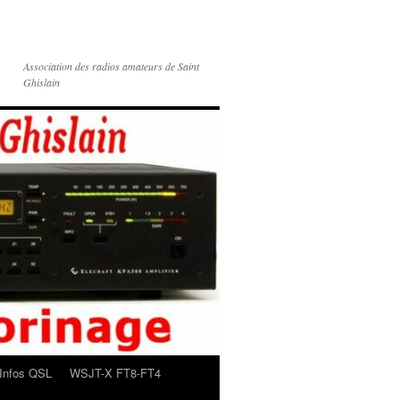
Association des radios amateurs de Saint
Ghislain
Infos QSL
WSJT-X FT8-FT4