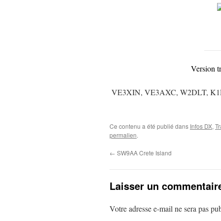
Version t
VE3XIN, VE3AXC, W2DLT, K1EP,
Ce contenu a été publié dans
Infos DX
,
Tr
permalien
.
←
SW9AA Crete Island
Laisser un commentair
Votre adresse e-mail ne sera pas pub