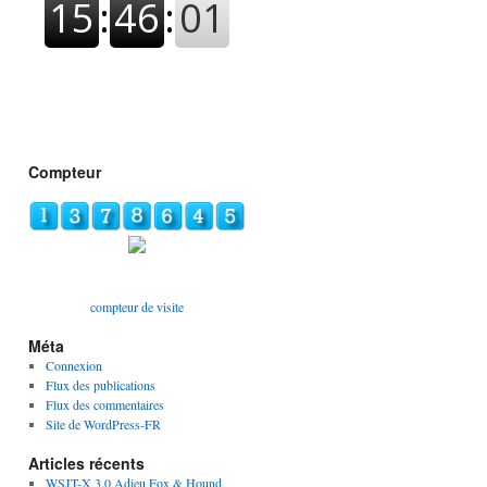
Compteur
compteur de visite
Méta
Connexion
Flux des publications
Flux des commentaires
Site de WordPress-FR
Articles récents
WSJT-X 3.0 Adieu Fox & Hound,