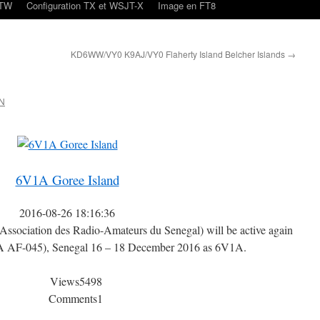
oTW
Configuration TX et WSJT-X
Image en FT8
KD6WW/VY0 K9AJ/VY0 Flaherty Island Belcher Islands
→
N
6V1A Goree Island
2016-08-26 18:16:36
ociation des Radio-Amateurs du Senegal) will be active again
A AF-045), Senegal 16 – 18 December 2016 as 6V1A.
Views
5498
Comments
1