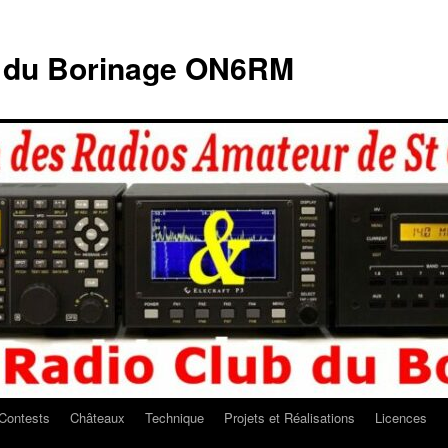
b du Borinage ON6RM
Contests
Châteaux
Technique
Projets et Réalisations
Licences