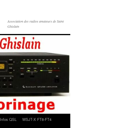
Association des radios amateurs de Saint
Ghislain
Infos QSL
WSJT-X FT8-FT4