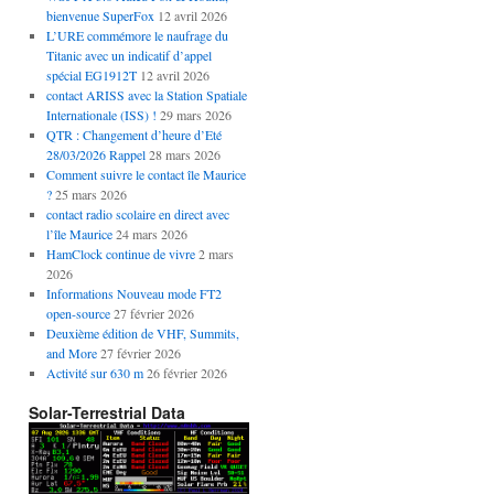
bienvenue SuperFox
12 avril 2026
L’URE commémore le naufrage du
Titanic avec un indicatif d’appel
spécial EG1912T
12 avril 2026
contact ARISS avec la Station Spatiale
Internationale (ISS) !
29 mars 2026
QTR : Changement d’heure d’Eté
28/03/2026 Rappel
28 mars 2026
Comment suivre le contact île Maurice
?
25 mars 2026
contact radio scolaire en direct avec
l’île Maurice
24 mars 2026
HamClock continue de vivre
2 mars
2026
Informations Nouveau mode FT2
open-source
27 février 2026
Deuxième édition de VHF, Summits,
and More
27 février 2026
Activité sur 630 m
26 février 2026
Solar-Terrestrial Data