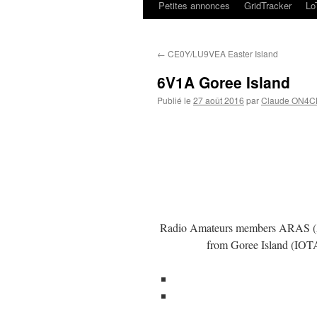
Petites annonces
GridTracker
L
←
CE0Y/LU9VEA Easter Island
6V1A Goree Island
Publié le
27 août 2016
par
Claude ON4C
Radio Amateurs members ARAS (Ass
from Goree Island (IOT