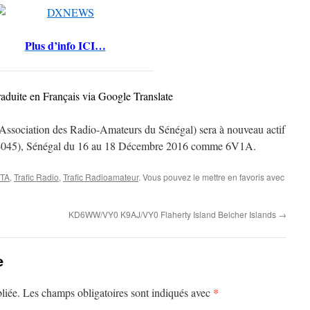
Plus d’info ICI…
raduite en Français via Google Translate
ociation des Radio-Amateurs du Sénégal) sera à nouveau actif
F-045), Sénégal du 16 au 18 Décembre 2016 comme 6V1A.
OTA
,
Trafic Radio
,
Trafic Radioamateur
. Vous pouvez le mettre en favoris avec
KD6WW/VY0 K9AJ/VY0 Flaherty Island Belcher Islands
→
e
*
liée.
Les champs obligatoires sont indiqués avec