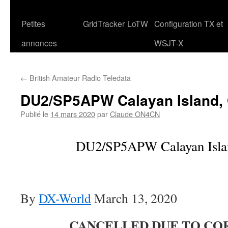
Petites
GridTracker
LoTW
Configuration TX et
annonces
WSJT-X
←
British Amateur Radio Teledata
DU2/SP5APW Calayan Island,
Publié le
14 mars 2020
par
Claude ON4CN
DU2/SP5APW Calayan Isla
By
DX-World
March 13, 2020
CANCELLED DUE TO CO