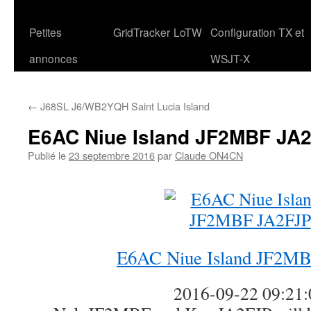
Petites
GridTracker
LoTW
Configuration TX et
annonces
WSJT-X
←
J68SL J6/WB2YQH Saint Lucia Island
E6AC Niue Island JF2MBF JA
Publié le
23 septembre 2016
par
Claude ON4CN
E6AC Niue Island JF2M
2016-09-22 09:21: