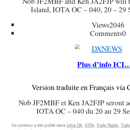
Nob JF2MBF and Ken JA2FJP will b
Island, IOTA OC – 040, 20 – 29
Views
2046
Comments
0
Plus d’info ICI
Version traduite en Français via 
Nob JF2MBF et Ken JA2FJP seront acti
IOTA OC – 040 du 20 au 29 Se
Ce contenu a été publié dans
Infos DX
,
IOTA
,
Trafic Radio
,
Traf