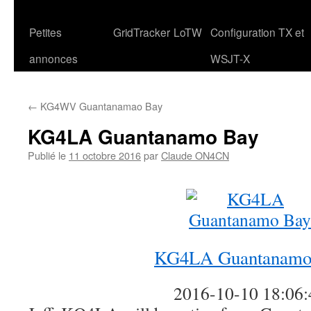
Petites
GridTracker
LoTW
Configuration TX et
annonces
WSJT-X
←
KG4WV Guantanamao Bay
KG4LA Guantanamo Bay
Publié le
11 octobre 2016
par
Claude ON4CN
KG4LA Guantanamo
2016-10-10 18:06: