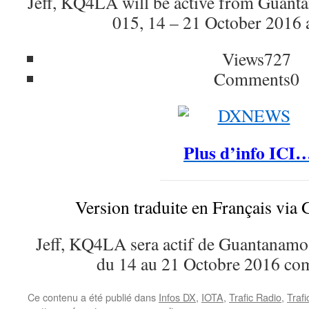
Jeff, KQ4LA will be active from Guan
015, 14 – 21 October 2016
Views
727
Comments
0
Plus d’info ICI
Version traduite en Français via 
Jeff, KQ4LA sera actif de Guantanam
du 14 au 21 Octobre 2016 
Ce contenu a été publié dans
Infos DX
,
IOTA
,
Trafic Radio
,
Traf