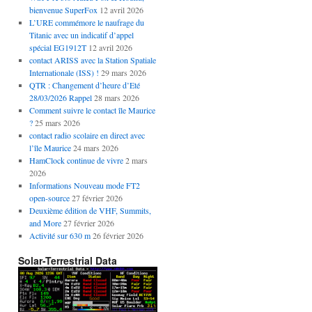
bienvenue SuperFox
12 avril 2026
L’URE commémore le naufrage du
Titanic avec un indicatif d’appel
spécial EG1912T
12 avril 2026
contact ARISS avec la Station Spatiale
Internationale (ISS) !
29 mars 2026
QTR : Changement d’heure d’Eté
28/03/2026 Rappel
28 mars 2026
Comment suivre le contact île Maurice
?
25 mars 2026
contact radio scolaire en direct avec
l’île Maurice
24 mars 2026
HamClock continue de vivre
2 mars
2026
Informations Nouveau mode FT2
open-source
27 février 2026
Deuxième édition de VHF, Summits,
and More
27 février 2026
Activité sur 630 m
26 février 2026
Solar-Terrestrial Data