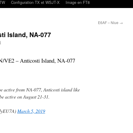
oTW
Configuration TX et WSJT-X
Image en FT8
E6AF – Niue
→
i Island, NA-077
N
VE2 – Anticosti Island, NA-077
 active from NA-077, Anticosti island like
e active on August 21-31.
ndyEU7A)
March 5, 2019