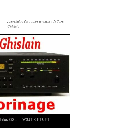
Association des radios amateurs de Saint
Ghislain
Infos QSL
WSJT-X FT8-FT4