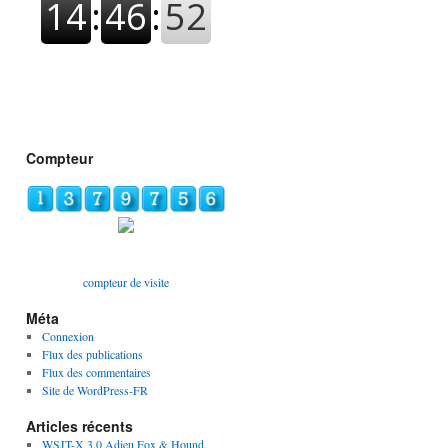
Compteur
compteur de visite
Méta
Connexion
Flux des publications
Flux des commentaires
Site de WordPress-FR
Articles récents
WSJT-X 3.0 Adieu Fox & Hound,