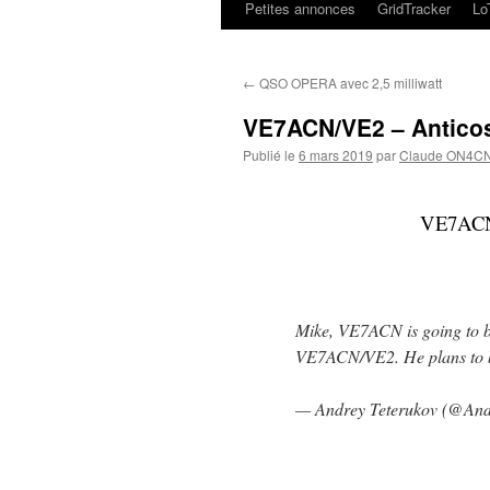
Petites annonces
GridTracker
L
←
QSO OPERA avec 2,5 milliwatt
VE7ACN/VE2 – Anticost
Publié le
6 mars 2019
par
Claude ON4C
VE7ACN/
Mike, VE7ACN is going to be
VE7ACN/VE2. He plans to b
— Andrey Teterukov (@A