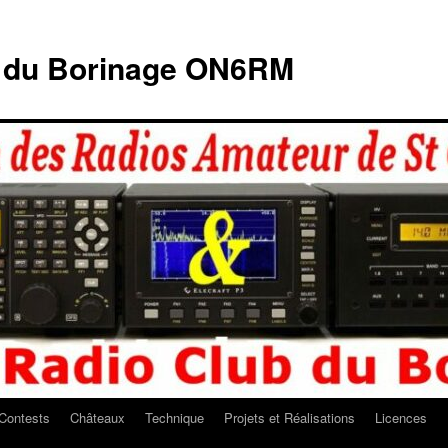
b du Borinage ON6RM
Contests
Châteaux
Technique
Projets et Réalisations
Licences