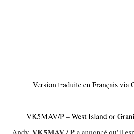
Version traduite en Français via 
VK5MAV/P – West Island or Grani
VK5MAV / P
Andy,
a annoncé qu’il esp