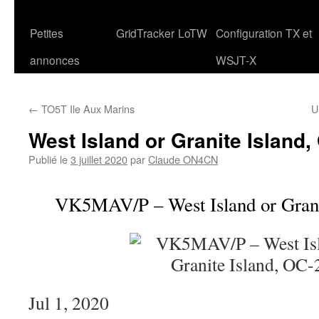
Petites
GridTracker
LoTW
Configuration TX et
annonces
WSJT-X
←
TO5T Ile Aux Marins
U
West Island or Granite Island
Publié le
3 juillet 2020
par
Claude ON4CN
VK5MAV/P – West Island or Grani
Jul 1, 2020