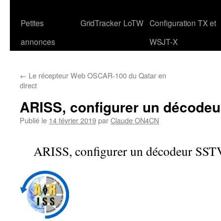
Petites
GridTracker
LoTW
Configuration TX et
annonces
WSJT-X
←
Le récepteur Web OSCAR-100 du Qatar en
direct
ARISS, configurer un décodeu
Publié le
14 février 2019
par
Claude ON4CN
ARISS, configurer un décodeur SST