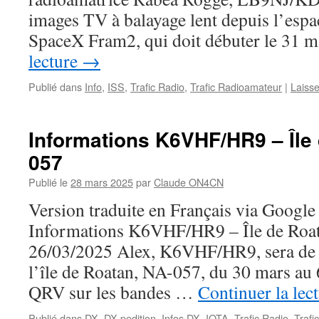
images TV à balayage lent depuis l’espac
SpaceX Fram2, qui doit débuter le 31 
lecture
→
Publié dans
Info
,
ISS
,
Trafic Radio
,
Trafic Radioamateur
|
Laiss
Informations K6VHF/HR9 – Île
057
Publié le
28 mars 2025
par
Claude ON4CN
Version traduite en Français via Google
Informations K6VHF/HR9 – Île de Roa
26/03/2025 Alex, K6VHF/HR9, sera de 
l’île de Roatan, NA-057, du 30 mars au 6
QRV sur les bandes …
Continuer la lec
Publié dans
DX
,
DX-pedition
,
Infos DX
,
IOTA
,
Trafic Radio
,
Trafi