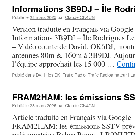
Informations 3B9DJ – Île Rodr
Publié le
28 mars 2025
par
Claude ON4CN
Version traduite en Français via Google
Informations 3B9DJ – Île Rodrigues L
– Vidéo courte de David, OK6DJ, montra
antennes 80m & 160m à 3B9DJ. Aujour
l’équipe approchait les 15 000 …
Conti
Publié dans
DX
,
Infos DX
,
Trafic Radio
,
Trafic Radioamateur
|
La
FRAM2HAM: les émissions SS
Publié le
28 mars 2025
par
Claude ON4CN
Article traduite en Français via Google 
FRAM2HAM: les émissions SSTV prév
radioamatrice Rabea Rogge, LB9NJ/KD