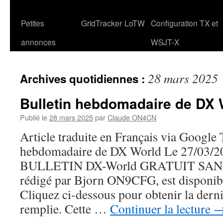
Petites
GridTracker
LoTW
Configuration TX et
annonces
WSJT-X
28 mars 2025
Archives quotidiennes :
Bulletin hebdomadaire de DX 
Publié le
28 mars 2025
par
Claude ON4CN
Article traduite en Français via Google 
hebdomadaire de DX World Le 27/03/20
BULLETIN DX-World GRATUIT SA
rédigé par Bjorn ON9CFG, est disponibl
Cliquez ci-dessous pour obtenir la derni
remplie. Cette …
Continuer la lecture