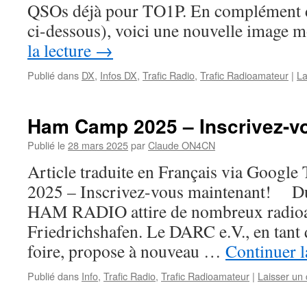
QSOs déjà pour TO1P. En complément de
ci-dessous), voici une nouvelle image
la lecture
→
Publié dans
DX
,
Infos DX
,
Trafic Radio
,
Trafic Radioamateur
|
La
Ham Camp 2025 – Inscrivez-v
Publié le
28 mars 2025
par
Claude ON4CN
Article traduite en Français via Googl
2025 – Inscrivez-vous maintenant! Du 
HAM RADIO attire de nombreux radioa
Friedrichshafen. Le DARC e.V., en tant 
foire, propose à nouveau …
Continuer l
Publié dans
Info
,
Trafic Radio
,
Trafic Radioamateur
|
Laisser un