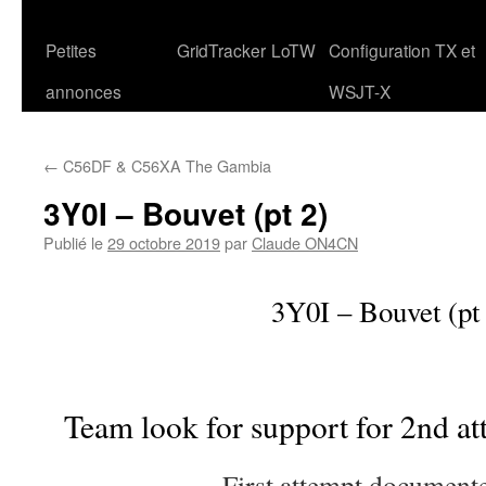
Petites
GridTracker
LoTW
Configuration TX et
annonces
WSJT-X
←
C56DF & C56XA The Gambia
3Y0I – Bouvet (pt 2)
Publié le
29 octobre 2019
par
Claude ON4CN
3Y0I – Bouvet (pt
Team look for support for 2nd a
First attempt documen