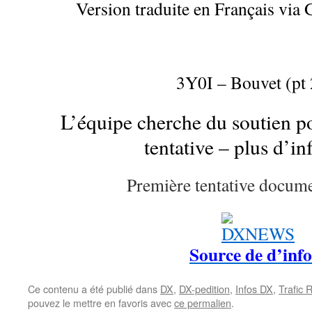
Version traduite en Français via 
3Y0I – Bouvet (pt 
L’équipe cherche du soutien p
tentative – plus d’in
Première tentative docum
Source de d’info
Ce contenu a été publié dans
DX
,
DX-pedition
,
Infos DX
,
Trafic 
pouvez le mettre en favoris avec
ce permalien
.