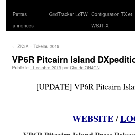
Petites
GridTracker
LoTW
Configuration TX et
annonces
WSJT-X
←
ZK3A – Tokelau 2019
VP6R Pitcairn Island DXpediti
Publié le
11 octobre 2019
par
Claude ON4CN
[UPDATE] VP6R Pitcairn Isla
WEBSITE
LO
/
VP6R Pitcairn Island Press Relea