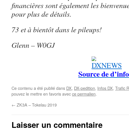
financières sont également les bienvenu
pour plus de détails.
73 et à bientôt dans le pileups!
Glenn – W0GJ
Source de d’info
Ce contenu a été publié dans
DX
,
DX-pedition
,
Infos DX
,
Trafic 
pouvez le mettre en favoris avec
ce permalien
.
←
ZK3A – Tokelau 2019
Laisser un commentaire