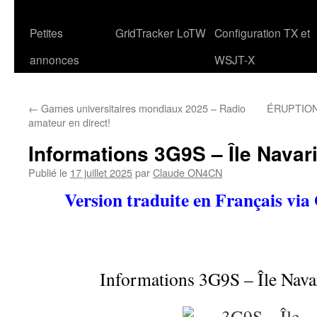
Petites
GridTracker
LoTW
Configuration TX et
annonces
WSJT-X
←
Games universitaires mondiaux 2025 – Radio
ÉRUPTION
amateur en direct!
Informations 3G9S – Île Navar
Publié le
17 juillet 2025
par
Claude ON4CN
Version traduite en Français via
Informations 3G9S – Île Nava