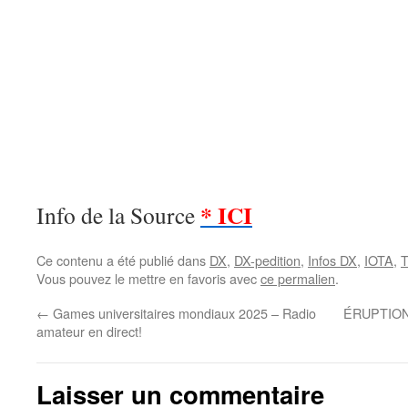
* ICI
Info de la Source
Ce contenu a été publié dans
DX
,
DX-pedition
,
Infos DX
,
IOTA
,
T
Vous pouvez le mettre en favoris avec
ce permalien
.
←
Games universitaires mondiaux 2025 – Radio
ÉRUPTION
amateur en direct!
Laisser un commentaire