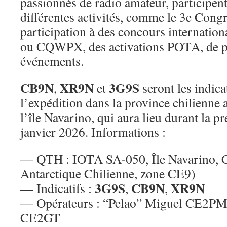
passionnés de radio amateur, participent
différentes activités, comme le 3e Congr
participation à des concours internat
ou CQWPX, des activations POTA, de ph
événements.
CB9N
XR9N
3G9S
,
et
seront les indica
l’expédition dans la province chilienne
l’île Navarino, qui aura lieu durant la p
janvier 2026. Informations :
— QTH : IOTA SA-050, Île Navarino, C
Antarctique Chilienne, zone CE9)
3G9S
CB9N
XR9N
— Indicatifs :
,
,
— Opérateurs : “Pelao” Miguel CE2PM,
CE2GT