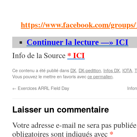
https://www.facebook.com/groups
Continuer la lecture —» ICI
* ICI
Info de la Source
Ce contenu a été publié dans
DX
,
DX-pedition
,
Infos DX
,
IOTA
,
T
Vous pouvez le mettre en favoris avec
ce permalien
.
←
Exercices ARRL Field Day
Info
Laisser un commentaire
Votre adresse e-mail ne sera pas publiée
*
obligatoires sont indiqués avec