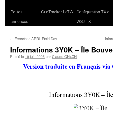
Petites
GridTracker
LoTW
Configuration TX et
annonces
WSJT-X
←
Exercices ARRL Field Day
Info
Informations 3Y0K – Île Bouve
Publié le
19 juin 2025
par
Claude ON4CN
Version traduite en Français via
Informations 3Y0K – Îl