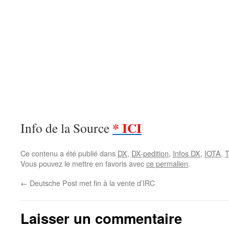
* ICI
Info de la Source
Ce contenu a été publié dans
DX
,
DX-pedition
,
Infos DX
,
IOTA
,
T
Vous pouvez le mettre en favoris avec
ce permalien
.
←
Deutsche Post met fin à la vente d’IRC
Laisser un commentaire