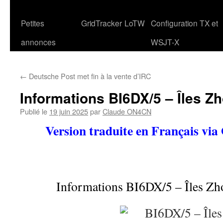
Petites
GridTracker
LoTW
Configuration TX et
annonces
WSJT-X
←
Deutsche Post met fin à la vente d’IRC
Informations BI6DX/5 – Îles Z
Publié le
19 juin 2025
par
Claude ON4CN
Version traduite en Français via
Informations BI6DX/5 – Îles Z