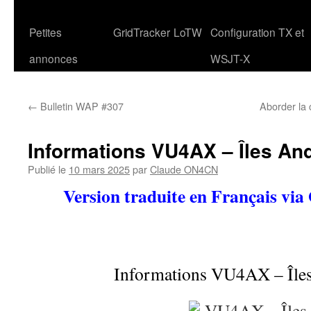
Petites
GridTracker
LoTW
Configuration TX et
annonces
WSJT-X
←
Bulletin WAP #307
Aborder la
Informations VU4AX – Îles A
Publié le
10 mars 2025
par
Claude ON4CN
Version traduite en Français via
Informations VU4AX – Îl