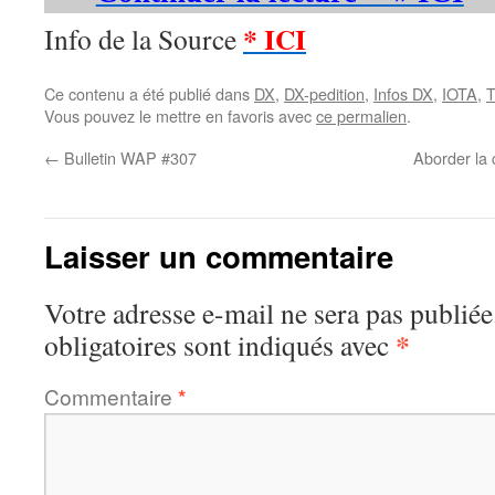
* ICI
Info de la Source
Ce contenu a été publié dans
DX
,
DX-pedition
,
Infos DX
,
IOTA
,
T
Vous pouvez le mettre en favoris avec
ce permalien
.
←
Bulletin WAP #307
Aborder la
Laisser un commentaire
Votre adresse e-mail ne sera pas publiée
*
obligatoires sont indiqués avec
Commentaire
*