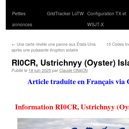
Petites
GridTracker
LoTW
Configuration TX et
annonces
WSJT-X
←
Une carte révèle une panne aux États-Unis
15 Codes In
après une puissante éruption solaire
RI0CR, Ustrichnyy (Oyster) Isl
Publié le
18 juin 2025
par
Claude ON4CN
Article traduite en Français via
Information RI0CR, Ustrichnyy (Oys