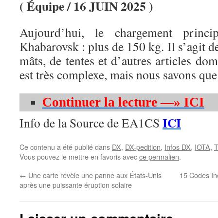
( Équipe / 16 JUIN 2025 )
Aujourd’hui, le chargement princ
Khabarovsk : plus de 150 kg. Il s’agit d
mâts, de tentes et d’autres articles dom
est très complexe, mais nous savons que 
Continuer la lecture —» ICI
ICI
Info de la Source de EA1CS
Ce contenu a été publié dans
DX
,
DX-pedition
,
Infos DX
,
IOTA
,
T
Vous pouvez le mettre en favoris avec
ce permalien
.
←
Une carte révèle une panne aux États-Unis
15 Codes In
après une puissante éruption solaire