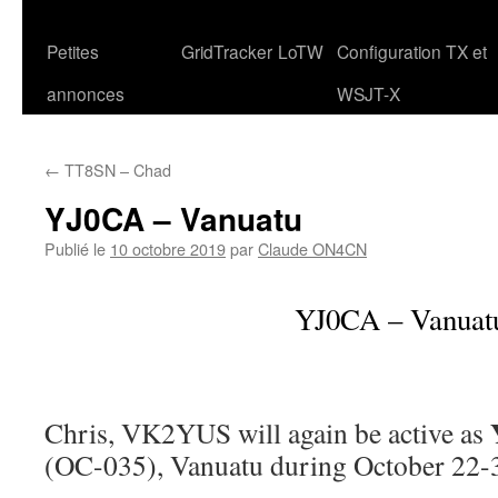
Petites
GridTracker
LoTW
Configuration TX et
annonces
WSJT-X
←
TT8SN – Chad
YJ0CA – Vanuatu
Publié le
10 octobre 2019
par
Claude ON4CN
YJ0CA – Vanuat
Chris, VK2YUS will again be active as
(OC-035), Vanuatu during October 22-3