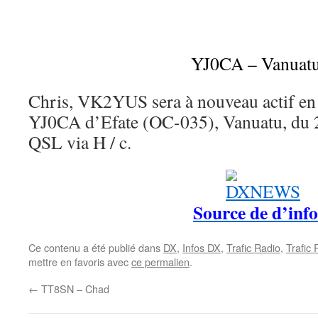
YJ0CA – Vanuat
Chris, VK2YUS sera à nouveau actif en ut
YJ0CA d’Efate (OC-035), Vanuatu, du 2
QSL via H / c.
Source de d’info
Ce contenu a été publié dans
DX
,
Infos DX
,
Trafic Radio
,
Trafic
mettre en favoris avec
ce permalien
.
←
TT8SN – Chad