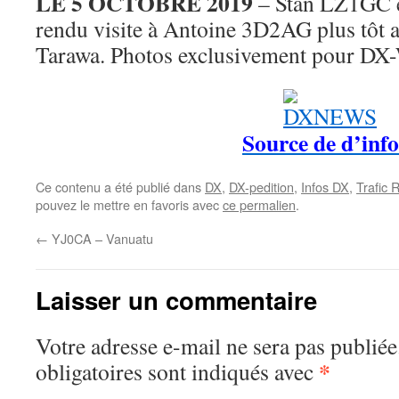
LE 5 OCTOBRE 2019
– Stan LZ1GC e
rendu visite à Antoine 3D2AG plus tôt a
Tarawa. Photos exclusivement pour DX-
Source de d’info
Ce contenu a été publié dans
DX
,
DX-pedition
,
Infos DX
,
Trafic 
pouvez le mettre en favoris avec
ce permalien
.
←
YJ0CA – Vanuatu
Laisser un commentaire
Votre adresse e-mail ne sera pas publiée
*
obligatoires sont indiqués avec