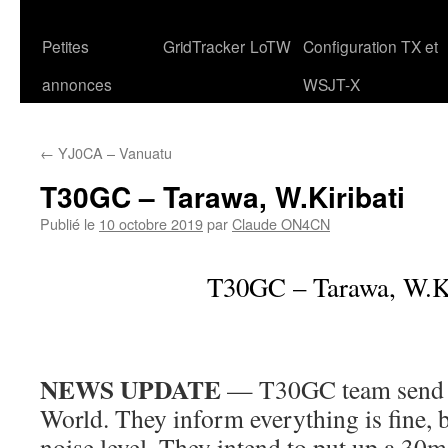
Petites
GridTracker
LoTW
Configuration TX et
annonces
WSJT-X
←
YJ0CA – Vanuatu
T30GC – Tarawa, W.Kiribati
Publié le
10 octobre 2019
par
Claude ON4CN
T30GC – Tarawa, W.Ki
NEWS UPDATE
— T30GC team send e
World. They inform everything is fine, 
noise level. They intend to put up a 30