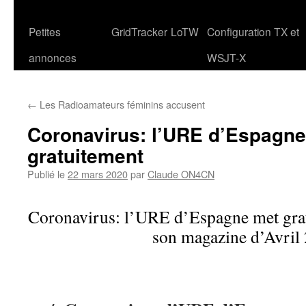
Petites
GridTracker
LoTW
Configuration TX et
annonces
WSJT-X
←
Les Radioamateurs féminins accusent
Coronavirus: l’URE d’Espagne
gratuitement
Publié le
22 mars 2020
par
Claude ON4CN
Coronavirus: l’URE d’Espagne met grat
son magazine d’Avril