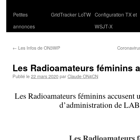
Petites
GridTracker
LoTW
Configuration TX et
annonces
WSJT-X
←
Les Infos de ON3WP
Coronaviru
Les Radioamateurs féminins 
Publié le
22 mars 2020
par
Claude ON4CN
Les Radioamateurs féminins accusent u
d’administration de L
Les Radioamateurs f