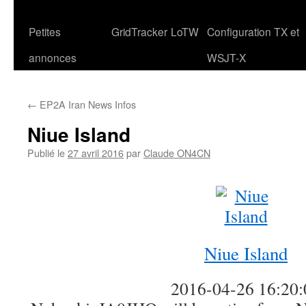
Petites
GridTracker
LoTW
Configuration TX et
annonces
WSJT-X
←
EP2A Iran News Infos
Niue Island
Publié le
27 avril 2016
par
Claude ON4CN
Niue Island
2016-04-26 16:20: