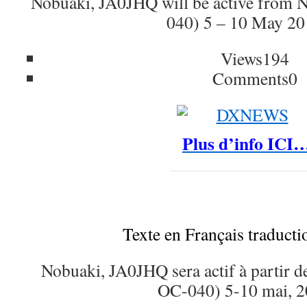
Nobuaki, JA0JHQ will be active from 
040) 5 – 10 May 20
Views
194
Comments
0
Plus d’info ICI
Texte en Français traduct
Nobuaki, JA0JHQ sera actif à partir d
OC-040) 5-10 mai, 2