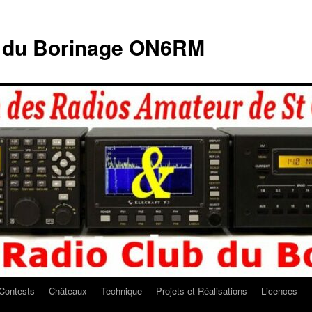
b du Borinage ON6RM
Contests
Châteaux
Technique
Projets et Réalisations
Licences