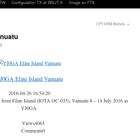
oTW
Configuration TX et WSJT-X
Image en FT8
CP1XRM Bolivia
→
anuatu
N
J0GA Efate Island Vanuatu
2016-04-26 16:54:20
n from Efate Island (IOTA OC-035), Vanuatu 8 – 14 July 2016 as
YJ0GA.
Views
4065
Comments
0