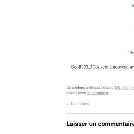
Te
Geoff, ZL3GA sera à nouveau acti
Ce contenu a été publié dans
DX
,
Info
,
In
favoris avec
ce permalien
.
←
Niue Island
Laisser un commentair