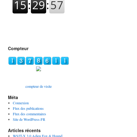
Compteur
compteur de visite
Méta
Connexion
Flux des publications
Flux des commentaires
Site de WordPress-FR
Articles récents
WSJT-X 3.0 Adieu Fox & Hound,