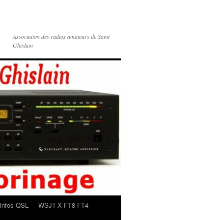
Association des radios amateurs de Saint
Ghislain
Infos QSL
WSJT-X FT8-FT4