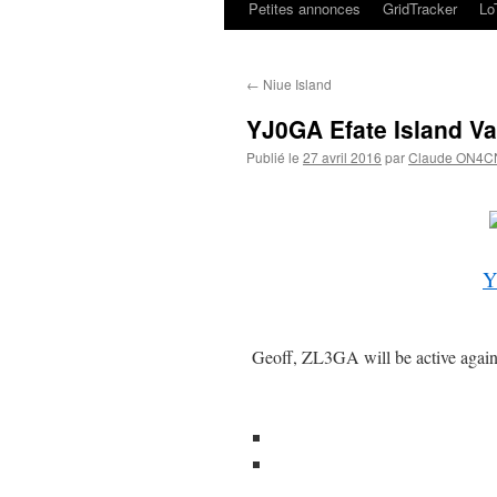
Petites annonces
GridTracker
L
←
Niue Island
YJ0GA Efate Island V
Publié le
27 avril 2016
par
Claude ON4C
Y
Geoff, ZL3GA will be active agai