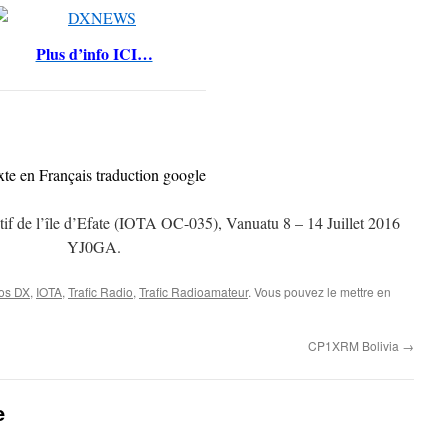
Plus d’info ICI…
xte en Français traduction google
f de l’île d’Efate (IOTA OC-035), Vanuatu 8 – 14 Juillet 2016
YJ0GA.
fos DX
,
IOTA
,
Trafic Radio
,
Trafic Radioamateur
. Vous pouvez le mettre en
CP1XRM Bolivia
→
e